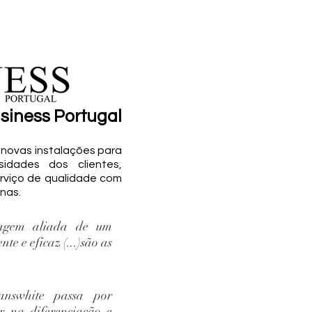
usiness Portugal
novas instalações para
sidades dos clientes,
rviço de qualidade com
nas.
agem aliada de um
nte e eficaz (...)são as
answhite passa por
r na diferenciação e