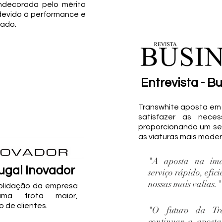
ndecorada pelo mérito
 devido à performance e
tado.
Entrevista - B
Transwhite aposta em 
satisfazer as neces
proporcionando um se
as viaturas mais moder
"A aposta na im
tugal Inovador
serviço rápido, eficie
nossas mais valias."
olidação da empresa
a frota maior,
 de clientes.
"O futuro da Tr
continuar a aposta