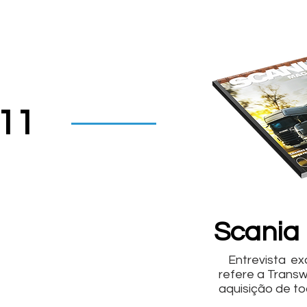
11
Scania
Entrevista exc
refere a Trans
aquisição de t