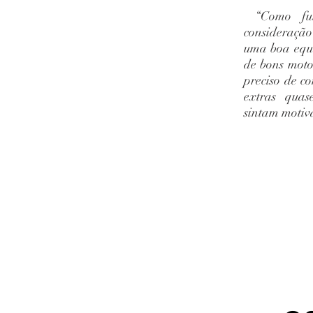
“Como fui 
consideração
uma boa equi
de bons motor
preciso de c
extras quas
sintam motiva