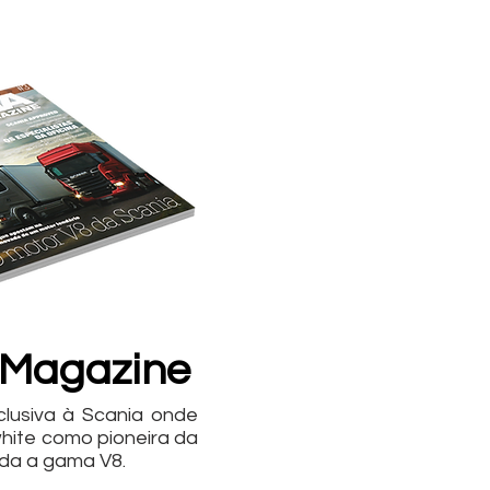
 Magazine
lusiva à Scania onde
white como pioneira da
oda a gama V8.