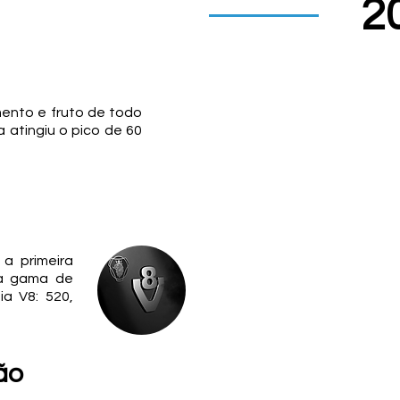
2
nto e fruto de todo
 atingiu o pico de 60
a primeira
 a gama de
a V8: 520,
ão