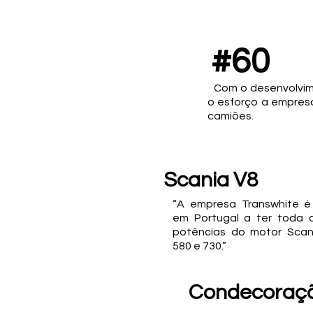
#60
Com o desenvolvime
o esforço a empresa
camiões.
Scania V8
“A empresa Transwhite é 
em Portugal a ter toda
potências do motor Scani
580 e 730.”
Condecoraç