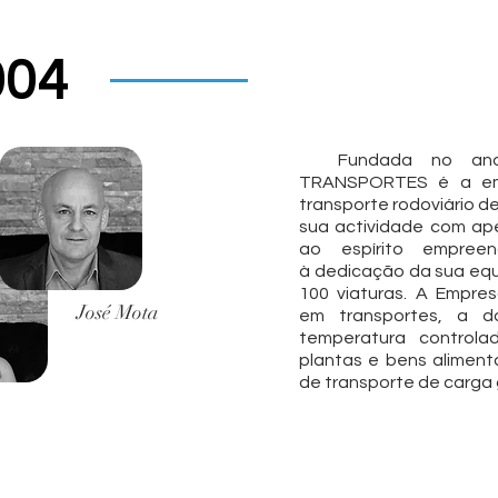
004
Fundada no ano 
TRANSPORTES é a em
transporte rodoviário de
sua actividade com ape
ao espírito empree
à dedicação da sua equ
100 viaturas. A Empre
José Mota
em transportes, a d
temperatura controlad
plantas e bens aliment
de transporte de carga 