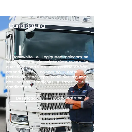
Candidatura
A Transwhite e Logiqueen colocam-se
sobre um grau de exigência elevado. Se
quer fazer parte de uma grande equipa.
aprender e colocar-se entre os
profissionais de topo, pode ver algumas
das nossas condições e fazer a sua
candidatura!
Candidate-se
Descrição