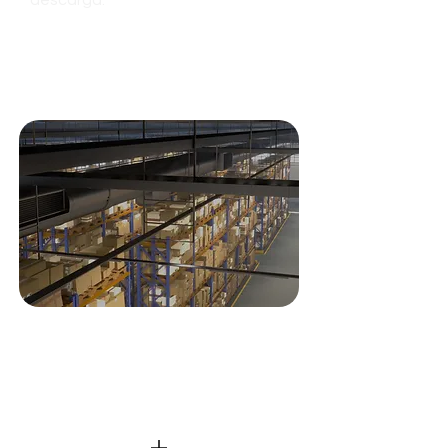
descarga.
Veja as nossas
soluções de
armazenagem