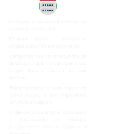
Fazemos o acompanhamento da
carga em tempo real.
Estamos aptos a transportar
cargas especiais em segurança..
Cumprimos os últimos requisitos de
amarração que faz com que a sua
carga chegue intacta ao seu
destino
Transportamos a sua carga de
forma segura e sem imprevistos
em todo o trajecto.
O cliente poderá fazer o bloqueio
e desbloqueio do reboque
remotamente seja à carga e à