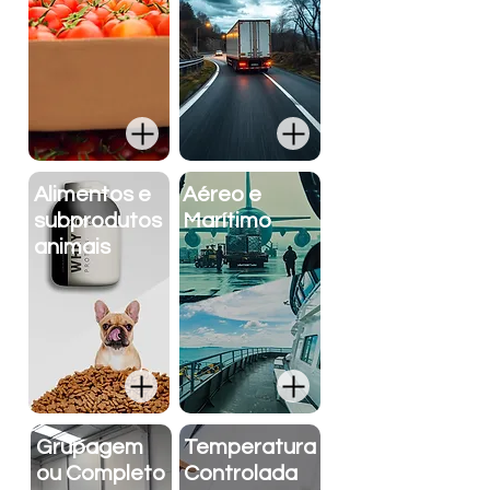
Alimentos e
Aéreo e
subprodutos
Marítimo
animais
Grupagem
Temperatura
ou Completo
Controlada