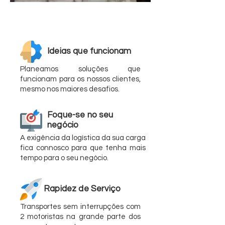
A superar metas com
os nossos clientes
Para além de procurar-mos dar
as melhores soluções para os
Ideias que funcionam
desafios dos nossos clientes,
Planeamos soluções que
procuramos a sempre a forma
funcionam para os nossos clientes,
mais eficiente de as realizar.
mesmo nos maiores desafios.
Foque-se no seu
negócio
A exigência da logística da sua carga
fica connosco para que tenha mais
tempo para o seu negócio.
Rapidez de Serviço
Transportes sem interrupções com
2 motoristas na grande parte dos