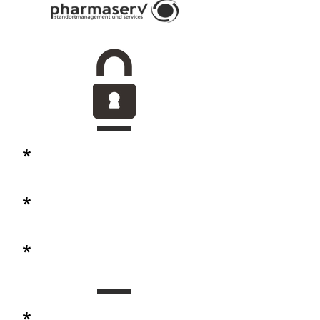
*
*
*