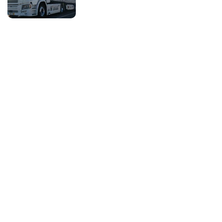
Voltar
Serviços
Empresa
O que fazemos
Sobre nós
Segurança
Carreiras
Nós e o cliente
História
Benefícios
Responsabilidade
Social
Cotação